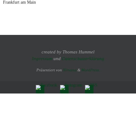
Frankfurt am Main
created by Thomas Hummel
Impressum
und
Datenschutzerklärung
Präsentiert von
Nirvana
&
WordPress.