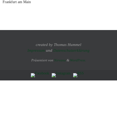
Frankfurt am Main
created by Thomas Hummel
Impressum
und
Datenschutzerklärung
Präsentiert von
Nirvana
&
WordPress.