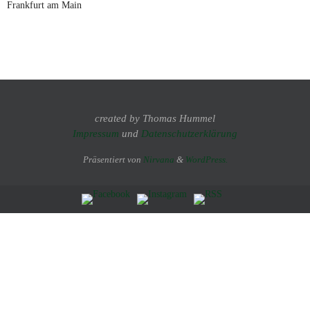
Frankfurt am Main
created by Thomas Hummel
Impressum
und
Datenschutzerklärung
Präsentiert von
Nirvana
&
WordPress.