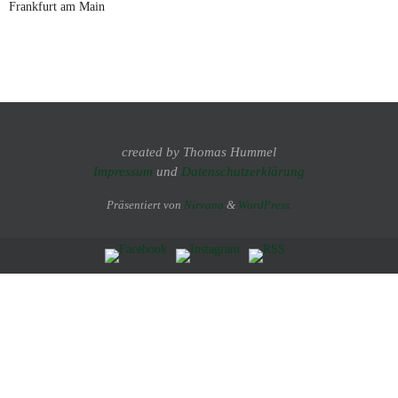
Frankfurt am Main
created by Thomas Hummel
Impressum
und
Datenschutzerklärung
Präsentiert von
Nirvana
&
WordPress.