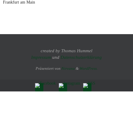
Frankfurt am Main
created by Thomas Hummel
Impressum
und
Datenschutzerklärung
Präsentiert von
Nirvana
&
WordPress.