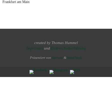
Frankfurt am Main
created by Thomas Hummel
Impressum
und
Datenschutzerklärung
Präsentiert von
Nirvana
&
WordPress.