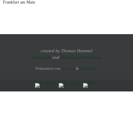
Frankfurt am Main
created by Thomas Hummel
Impressum
und
Datenschutzerklärung
Präsentiert von
Nirvana
&
WordPress.