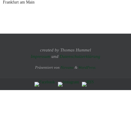
Frankfurt am Main
created by Thomas Hummel
Impressum
und
Datenschutzerklärung
Präsentiert von
Nirvana
&
WordPress.