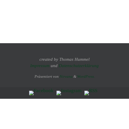
created by Thomas Hummel
Impressum
und
Datenschutzerklärung
Präsentiert von
Nirvana
&
WordPress.