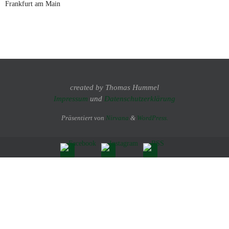
Frankfurt am Main
created by Thomas Hummel
Impressum
und
Datenschutzerklärung
Präsentiert von
Nirvana
&
WordPress.