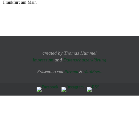
Frankfurt am Main
created by Thomas Hummel
Impressum
und
Datenschutzerklärung
Präsentiert von
Nirvana
&
WordPress.