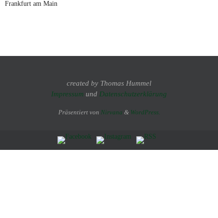
Frankfurt am Main
created by Thomas Hummel
Impressum
und
Datenschutzerklärung
Präsentiert von
Nirvana
&
WordPress.