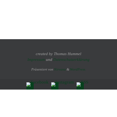
created by Thomas Hummel
Impressum
und
Datenschutzerklärung
Präsentiert von
Nirvana
&
WordPress.