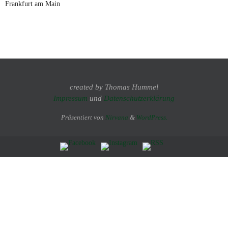
Frankfurt am Main
created by Thomas Hummel
Impressum
und
Datenschutzerklärung
Präsentiert von
Nirvana
&
WordPress.