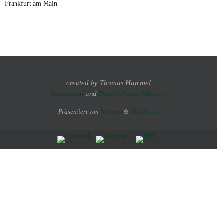
Frankfurt am Main
created by Thomas Hummel
Impressum
und
Datenschutzerklärung
Präsentiert von
Nirvana
&
WordPress.