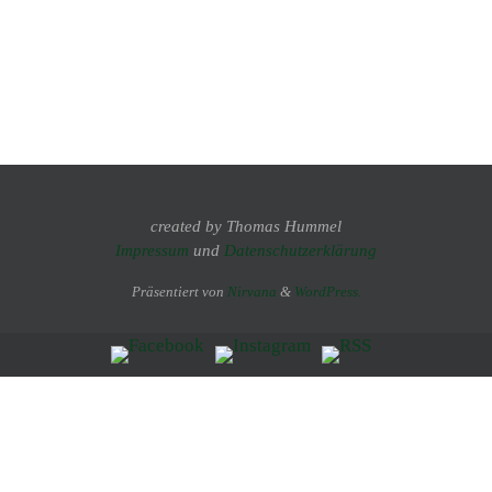
created by Thomas Hummel
Impressum
und
Datenschutzerklärung
Präsentiert von
Nirvana
&
WordPress.