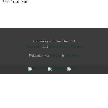
Frankfurt am Main
created by Thomas Hummel
Impressum
und
Datenschutzerklärung
Präsentiert von
Nirvana
&
WordPress.