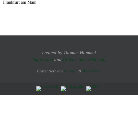
Frankfurt am Main
created by Thomas Hummel
Impressum
und
Datenschutzerklärung
Präsentiert von
Nirvana
&
WordPress.