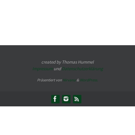
created by Thomas Hummel
Impressum
und
Datenschutzerklärung
Präsentiert von
Nirvana
&
WordPress.