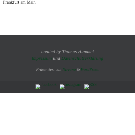
Frankfurt am Main
created by Thomas Hummel
Impressum
und
Datenschutzerklärung
Präsentiert von
Nirvana
&
WordPress.