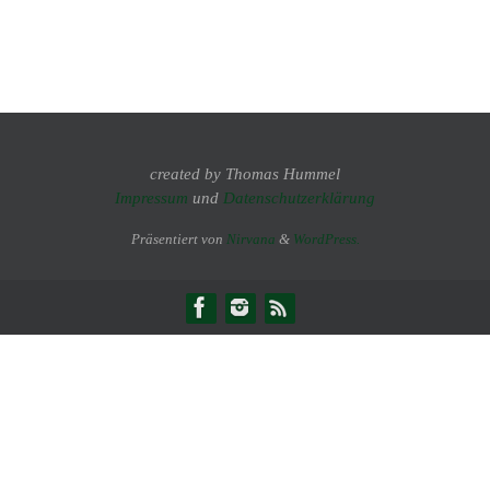
created by Thomas Hummel
Impressum
und
Datenschutzerklärung
Präsentiert von
Nirvana
&
WordPress.