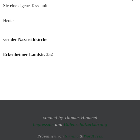
Sie eine eigene Tasse mit.
Heute:
vor der Nazarethkirche
Eckenheimer Landstr. 332
created by Thomas Hummel
Impressum
und
Datenschutzerklärung
Präsentiert von
Nirvana
&
WordPress.