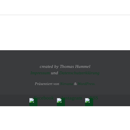
created by Thomas Hummel
Impressum
und
Datenschutzerklärung
Präsentiert von
Nirvana
&
WordPress.