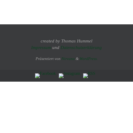
created by Thomas Hummel
Impressum
und
Datenschutzerklärung
Präsentiert von
Nirvana
&
WordPress.