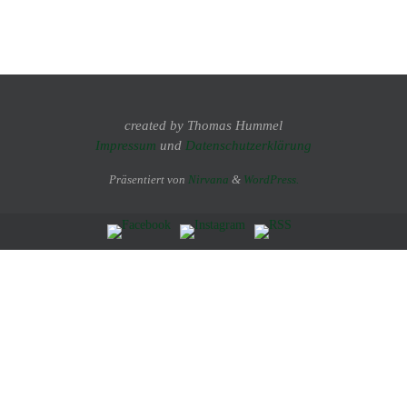
created by Thomas Hummel
Impressum
und
Datenschutzerklärung
Präsentiert von
Nirvana
&
WordPress.