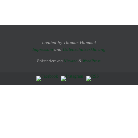
created by Thomas Hummel
Impressum
und
Datenschutzerklärung
Präsentiert von
Nirvana
&
WordPress.