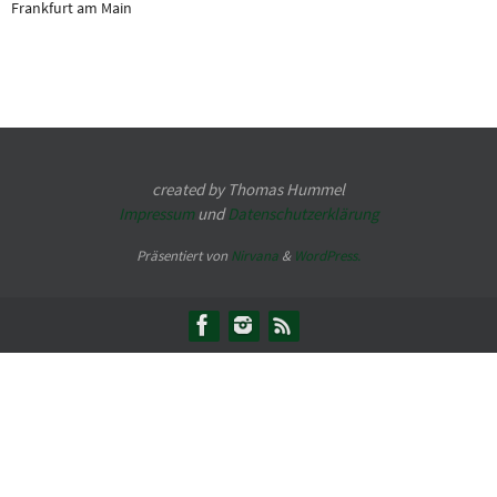
Frankfurt am Main
created by Thomas Hummel
Impressum
und
Datenschutzerklärung
Präsentiert von
Nirvana
&
WordPress.