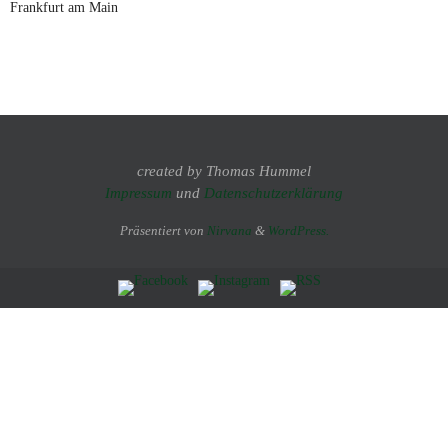
Frankfurt am Main
created by Thomas Hummel
Impressum
und
Datenschutzerklärung
Präsentiert von
Nirvana
&
WordPress.