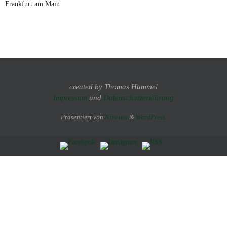
Frankfurt am Main
created by Thomas Hummel
Impressum
und
Datenschutzerklärung
Präsentiert von
Nirvana
&
WordPress.