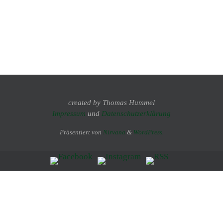
created by Thomas Hummel
Impressum
und
Datenschutzerklärung
Präsentiert von
Nirvana
&
WordPress.