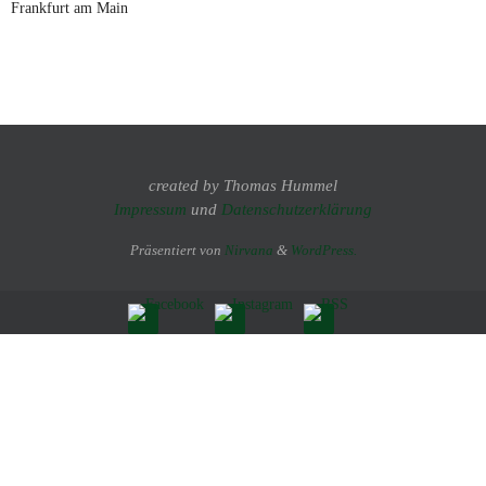
Frankfurt am Main
created by Thomas Hummel
Impressum
und
Datenschutzerklärung
Präsentiert von
Nirvana
&
WordPress.