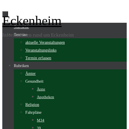
Zum
Eckenheim
Inhalt
Zum
Startseite
springen
Inhalt
Informationen rund um Eckenheim
Termine
springen
aktuelle Veranstaltungen
Veranstaltungslinks
Termin erfassen
Rubriken
Ämter
Gesundheit
Ärzte
Apotheken
Religion
Fahrpläne
M34
39