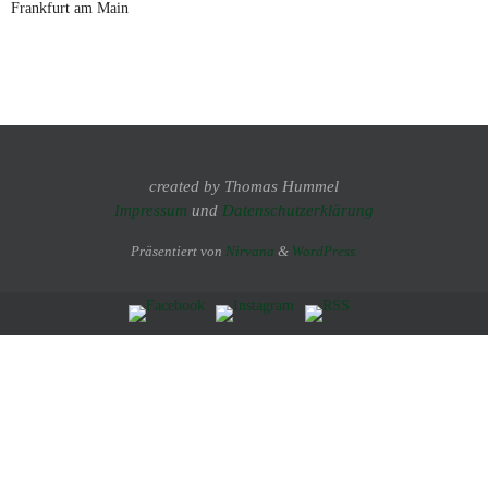
Frankfurt am Main
created by Thomas Hummel
Impressum
und
Datenschutzerklärung
Präsentiert von
Nirvana
&
WordPress.