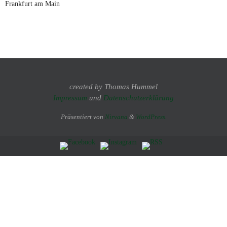
Frankfurt am Main
created by Thomas Hummel
Impressum
und
Datenschutzerklärung
Präsentiert von
Nirvana
&
WordPress.