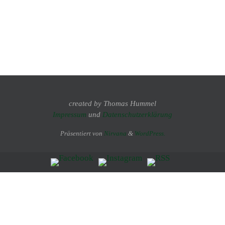
created by Thomas Hummel
Impressum
und
Datenschutzerklärung
Präsentiert von
Nirvana
&
WordPress.