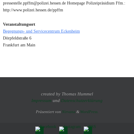
pressestelle.ppffm@polizei.hessen.de Homepage Polizeipräsidium Ffm.:
http://www.polizei.hessen.de/ppffm
Veranstaltungsort
Begegnungs- und Servicecentrum Eckenheim
Dörpfeldstraße 6
Frankfurt am Main
created by Thomas Hummel
Impressum
und
Datenschutzerklärung
Präsentiert von
Nirvana
&
WordPress.