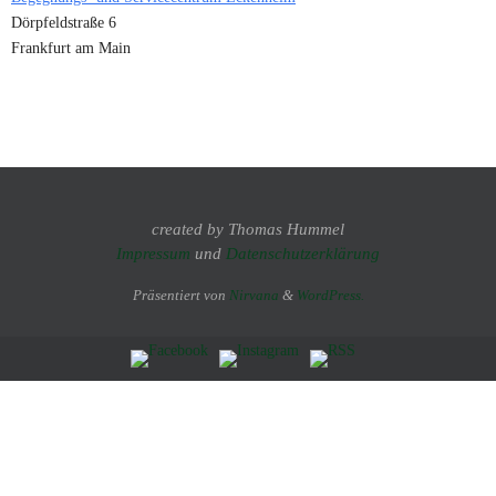
Dörpfeldstraße 6
Frankfurt am Main
created by Thomas Hummel
Impressum
und
Datenschutzerklärung
Präsentiert von
Nirvana
&
WordPress.