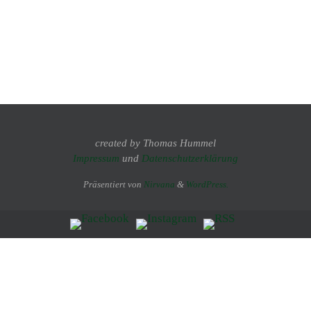
created by Thomas Hummel
Impressum
und
Datenschutzerklärung
Präsentiert von
Nirvana
&
WordPress.