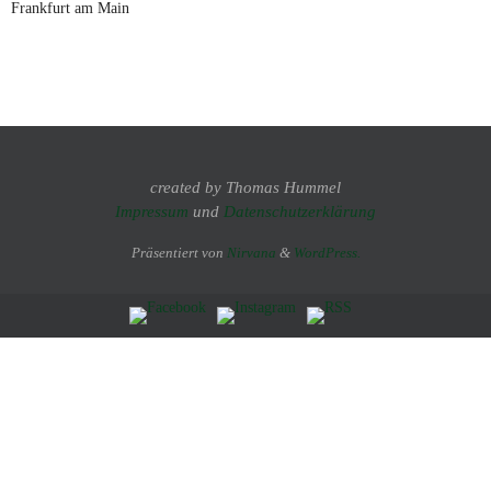
Frankfurt am Main
created by Thomas Hummel
Impressum
und
Datenschutzerklärung
Präsentiert von
Nirvana
&
WordPress.