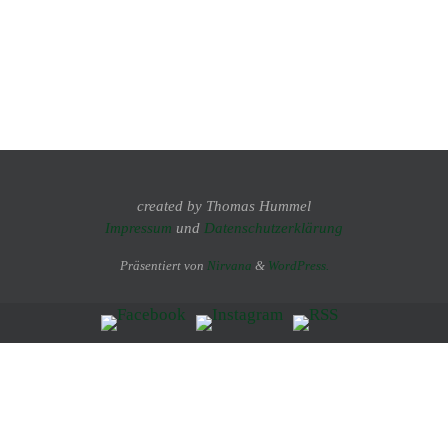
created by Thomas Hummel
Impressum
und
Datenschutzerklärung
Präsentiert von
Nirvana
&
WordPress.