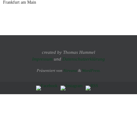
Frankfurt am Main
created by Thomas Hummel
Impressum
und
Datenschutzerklärung
Präsentiert von
Nirvana
&
WordPress.