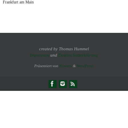
Frankfurt am Main
created by Thomas Hummel
Impressum
und
Datenschutzerklärung
Präsentiert von
Nirvana
&
WordPress.