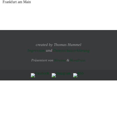
Frankfurt am Main
created by Thomas Hummel
Impressum
und
Datenschutzerklärung
Präsentiert von
Nirvana
&
WordPress.