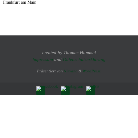
Frankfurt am Main
created by Thomas Hummel
Impressum
und
Datenschutzerklärung
Präsentiert von
Nirvana
&
WordPress.