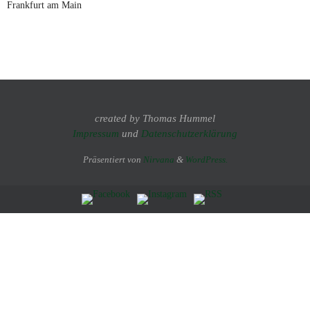
Frankfurt am Main
created by Thomas Hummel
Impressum
und
Datenschutzerklärung
Präsentiert von
Nirvana
&
WordPress.