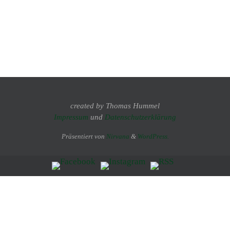
created by Thomas Hummel
Impressum
und
Datenschutzerklärung
Präsentiert von
Nirvana
&
WordPress.