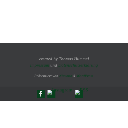
created by Thomas Hummel
Impressum
und
Datenschutzerklärung
Präsentiert von
Nirvana
&
WordPress.