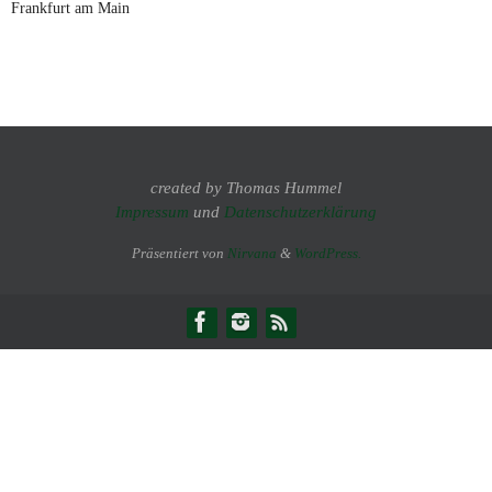
Frankfurt am Main
created by Thomas Hummel
Impressum
und
Datenschutzerklärung
Präsentiert von
Nirvana
&
WordPress.