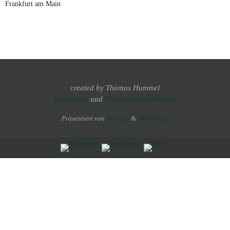
Frankfurt am Main
created by Thomas Hummel
Impressum
und
Datenschutzerklärung
Präsentiert von
Nirvana
&
WordPress.