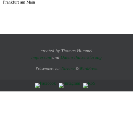
Frankfurt am Main
created by Thomas Hummel
Impressum
und
Datenschutzerklärung
Präsentiert von
Nirvana
&
WordPress.